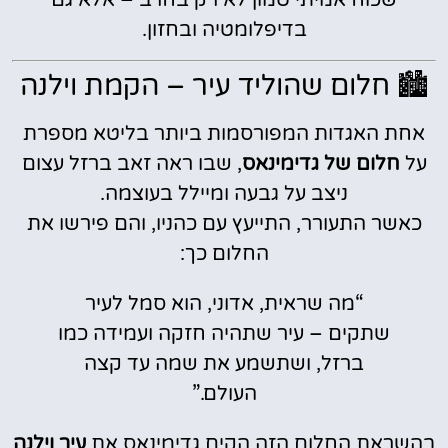
שכוח אמיתי טמון לא רק בחרב – אלא גם
בדיפלומטיה ובחזון.
🏙️ חלום שהוליד עיר – הקמת וילנה
אחת האגדות המפורסמות ביותר בליטא מספרת
על
חלום של גדימינאס
, שבו ראה זאב ברזל עצום
ניצב על גבעה ומיילל בעוצמה.
כאשר התעורר, התייעץ עם כהניו, והם פירשו את
החלום כך:
“מה שראית, אדוני, הוא סמל לעיר
שתקים – עיר שתהיה חזקה ועמידה כמו
ברזל, ושתשמע את שמה עד קצה
העולם.”
בהשראת החלום הזה הקים גדימינאס את
עיר וילנה