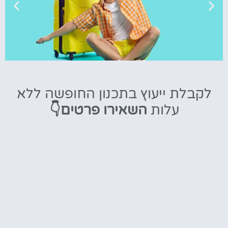
טיסות
לקבלת ייעוץ בתכנון החופשה ללא
מציאת
עלות
השאירו פרטים👇
טיסה זולה?
לחצו
פה!