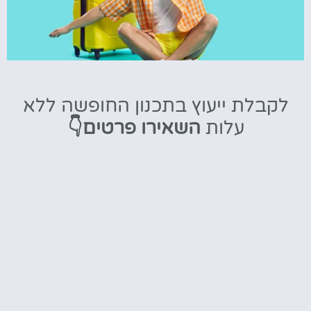
טיסות
לקבלת ייעוץ בתכנון החופשה ללא
מציאת
עלות
השאירו פרטים👇
טיסה זולה?
לחצו
פה!