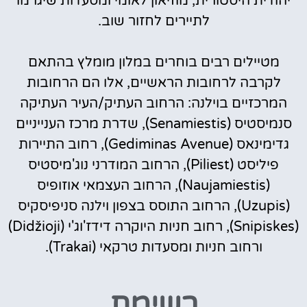
יהודית היסטורית, מוזיאון לאומי ומסעדות שיגרמו
לתיירים לחזור שוב.
מטיילים רבים בוחרים במלון מומלץ בהתאם
לקרבה לרחובות הראשיים, אלו הם הרחובות
המרכזיים בוילנה: הרחוב העתיק/העיר העתיקה
סנמיסטיס (Senamiestis), שדרת מרכז הענייניים
גדימינאס (Gediminas Avenue), רחוב התיירות
פיליסט (Piliest), הרחוב המודרני נוג'מיסטיס
(Naujamiestis), הרחוב העצמאי אוזופיס
(Uzupis), הרחוב התוסס בצפון וילנה סניפיסקיס
(Snipiskes), רחוב חניות היוקרה דידז'וג'י (Didžioji)
ורחוב חניות ומסעדות טרקאי (Trakai).
רשימת