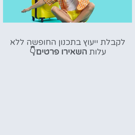
טיסות
לקבלת ייעוץ בתכנון החופשה ללא
מציאת
עלות
השאירו פרטים👇
טיסה זולה?
לחצו
פה!