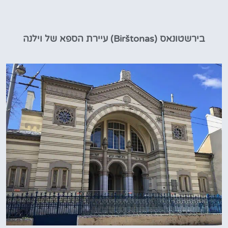
בירשטונאס (Birštonas) עיירת הספא של וילנה