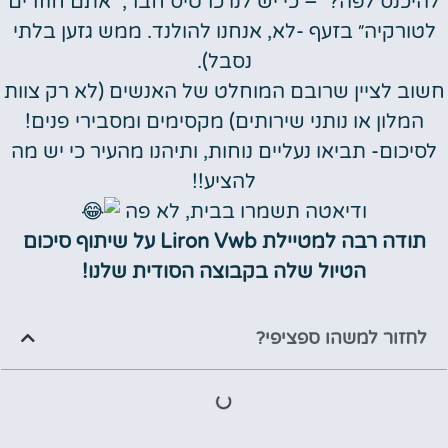
להיכנס לפה?״ – כי יש לנו כרטיס חבר; ״אתם חוזרים
לטורקיה״ בזעף -לא, אנחנו להולנד. ממש גזען בלתי
נסבל).
חשוב לציין שרובם המוחלט של האנשים (לא רק צוות
המלון או נותני שירותים) מקסימים ומסבירי פנים!
לסיכום- תביאו נעליים נוחות, ותיהנו מהעיר כי יש מה
להציע!!
ודיאטה תשמרו בבית, לא פה
תודה רבה למטיילת Liron Vwb על שיתוף סיכום
הטיול שלה בקבוצה הסודית שלנו!
לחזור למשהו ספציפי?