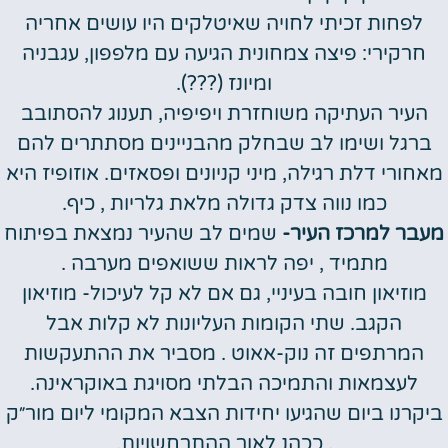
לפחות זכיתי לחויה שאיטלקים היו עושים אחריה
חרקירי: פיצה צמחונית הגיעה עם מלפפון, עגבניה
ומיונז (???).
העיר העתיקה משוחזרת ויפיפיה, תענוג להסתובב
ברגל ושימו לב שבחלק מהבניינים מסתתרים להם
מאחורי דלת רגילה, מיני קניונים ופסאזים. אוזופיז היא
כמו נווה צדק גדולה מלאת גלריות , כיף.
מעבר למרכז העיר-
שמים לב שהעיר נמצאת בפיתוח
מתמיד , יפה לראות ששואפים מערבה .
מוזיאון חובה בעיניי, גם אם לא קל לעיכול- מוזיאון
הקגב. שתי הקומות העליונות לא קלות אבל
המרתפים זה נוק-אאוט . מסביר את ההתעקשות
לעצמאות והתמיכה הבלתי מסויגת באוקראינה.
ביקרנו ביום שהגיעו יחידות הצבא המקומי ליום מור״ק
, ככהנ לאור ההתרחשויות.