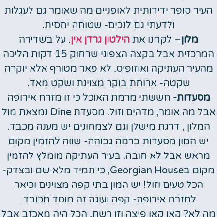
העיר סופר ידידותית לאופניים מה שאומר גם לעגלות
ולדעתי גם לנכים- שטוחה יחסית.
מלון
– לקחנו את
הילטון גרדן אין
. על בשדירה
המרכזית אבל בקצה הצפוני שרחוק 15 דקות הליכה
מהעיר העתיקה ואוזופיס. לא פאר מטורף אלא יוקרה
שקטה- ארוחת בוקר מצוינת ושקט מאד.
מסעדות-
חששתי מרמת האוכל כי זו מזרח אירופה
אבל מה אומר, מדהים וזול. מסעדת Dine נמצאת מול
המלון , דרגת מישלן וגם לצמחונים יש מענה מכבד.
יש המון מסעדות ברמה גבוהה- שווה להזמין מקום
מראש אבל לא חובה. בעיר העתיקה מומלץ להזמין
מקום בGeorgian House, כי תמיד מלא שם ובצדק-
הכל טעים וזול! יש המון בתי קפה מצוינים וכיאה
למזרח אירופה- קפה ועוגה זה מוסד מכובד.
מה לא? קאן קאן פיצה וזו רשת. הכל היה מאכזב אבל