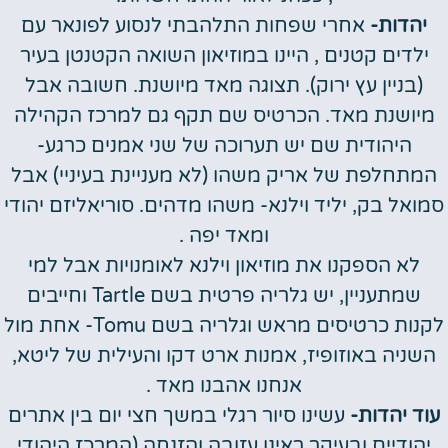
יהדות-
אחרי שפחות התלהבתי לנסוע לפונאר עם
ילדים קטנים , היינו במוזיאון השואה הקטנטן בעיר
(בניין עץ ירוק). תצוגה מאד מיושנת. חשובה אבל
מיושנת מאד. הכרטיס שם תקף גם למרכז הקהילה
היהודית שם יש תערוכה של שני אמנים כרגע-
המתחלפת של אריק משהו (לא מעניינת בעיניי) אבל
סמואל בק, יליד וילנא- משהו מדהים. סוריאליזם יהודי
ומאד יפה .
לא הספקנו את מוזיאון וילנא לאומנויות אבל למי
שמתעניין, יש גלריה פרטית בשם Tartle וחייבים
לקנות כרטיסים מראש וגלריה בשם Tomu- אחת מול
השניה באוזופיז, אמנות ארט דקו והעילית של ליטא,
אנחנו אהבנו מאד .
עוד יהדות-
עשינו סיור רגלי במשך חצי יום בין אתרים
יהודיים ובעיקר ראינו עזובה והזנחה (המרכז היהודי