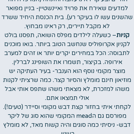
למדעים שאירח את פרויד ואיינשטיין- בניין מפואר
שהשנים עשו לו בעיקר רע). בית הכנסת היחיד ששרד
לא מקבל תיירים, רק ראינו מבחוץ.
קניות
– כשעלה לילדים מפלס השואה, תפסנו בולט
לקניון אקרופוליס שנחשב הטוב ביותר. בואו מוכנים
לתבוסה: הכל במחירים יקרים יותר או זהים למערב
אירופה. בקיצור, תשמרו את השופינג לברלין.
מוצר מקומי נוסף הוא הענבר- בעיר העתיקה יש
מוזיאון חינם מומלץ והסיור קצר. כמה שרציתי לקנות
משהו למזכרת, לא מצאתי משהו שתפס אותי אבל
אולי תמצאו אתם.
לקחתי איתי בחזור קצת דבש מקומי וסיידר (טעים!).
מפורסם גם הmead המקומי שהוא סוג של ליקר
דבש- ניסיתי כמה סוגים והיה קשוח מאד, לא מומלץ
בעיניי.