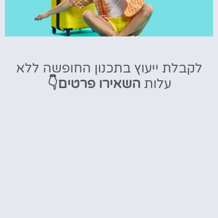
טיסות
לקבלת ייעוץ בתכנון החופשה ללא
מציאת
עלות
השאירו פרטים👇
טיסה זולה?
לחצו
פה!