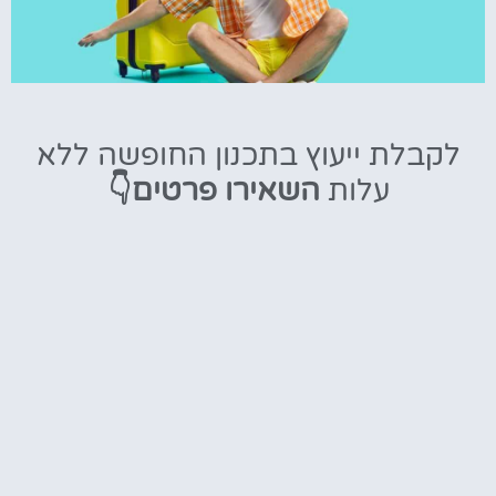
טיסות
לקבלת ייעוץ בתכנון החופשה ללא
מציאת
עלות
השאירו פרטים👇
טיסה זולה?
לחצו
פה!