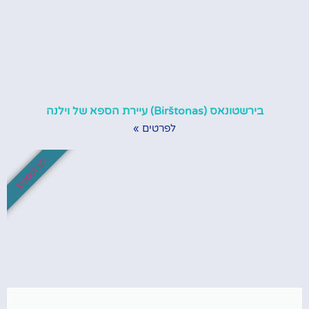
בירשטונאס (Birštonas) עיירת הספא של וילנה
לפרטים »
לא לפספס!