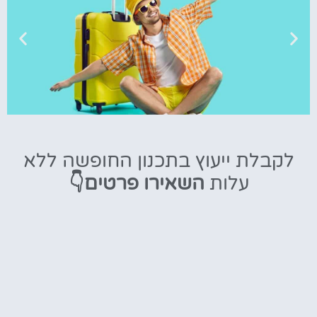
טיסות
לקבלת ייעוץ בתכנון החופשה ללא
מציאת
עלות
השאירו פרטים👇
טיסה זולה?
לחצו
פה!