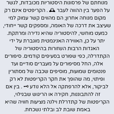
מנוחתם של פרסונות היסטוריות מכובדות, לגשר
על הפער בין ההווה לעבר 🕰️ . הקריפטים אינם רק
מקום מנוחה אחרון; הם מהווים קשר עמוק למי
שעיצב את דרכה של האומה, ומספקים קשר ייחודי,
כמעט מוחשי, להיסטוריה שהיא נדירה ומרתקת.
יתר על כן, האווירה האניגמטית מוגברת על ידי
האגדות הרבות השזורות בהיסטוריה של
הקתדרלה, כפי שפורט בסעיפים קודמים. סיפורים
אלה, החל מסיפורים על מעברים סודיים ועד
פנטומים שמועות, מוסיפים שכבה של מסתורין
ופיתוי, מה שהופך את חקר הקריפטות לא רק
לביקור, אלא להרפתקה אל הלא נודע 🗝️ . בין אם
זה להתבוננות, חקירה או הריגוש שבגילוי,
הקריפטות של קתדרלת וילנה מציעות חוויה שהיא
באמת שובת לב ובלתי נשכחת.