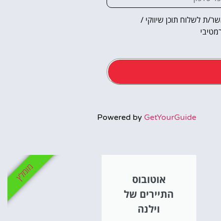
ר/ת לשלוח תוכן שיווקי /
מטיבי
אטרקציו
Powered by
GetYourGuide
וסיורים
הפעילויות השוות בי
מומלץ
אוטובוס
לחצו פה!
התיירים של
וילנה