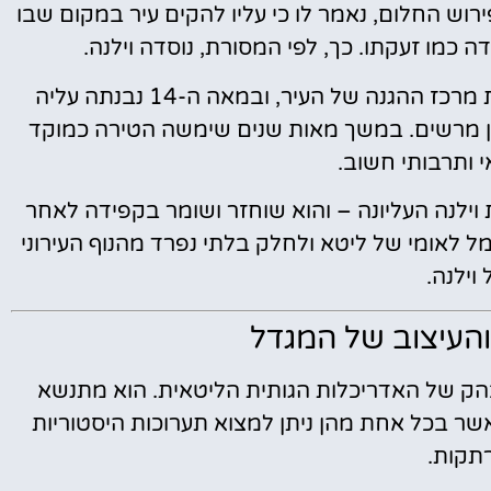
וש החלום, נאמר לו כי עליו להקים עיר במקום שבו
כמו זעקתו. כך, לפי המסורת, נוסדה וילנה.
הגבעה שעליה ניצב היום המגדל נבחרה להיות מרכז ההגנה של העיר, ובמאה ה-14 נבנתה עליה
מרשים. במשך מאות שנים שימשה הטירה כמוקד
י ותרבותי חשוב.
וילנה העליונה – והוא שוחזר ושומר בקפידה לאחר
 מאז, הוא הפך לסמל לאומי של ליטא ולחלק בלתי נפרד מהנוף העירוני
וילנה.
העיצוב של המגדל
בהק של האדריכלות הגותית הליטאית. הוא מתנשא
קומות, כאשר בכל אחת מהן ניתן למצוא תערוכות היסטוריות
תקות.