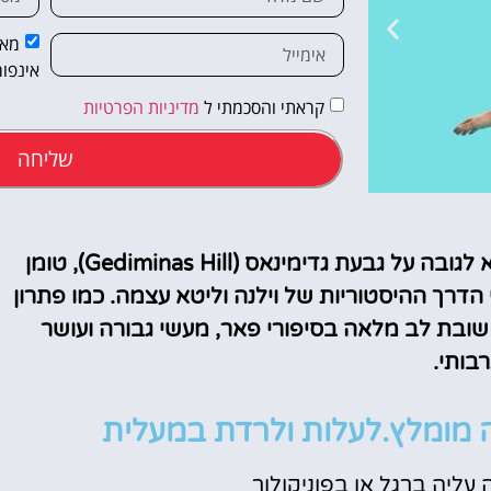
מאש
אינפור
קראתי והסכמתי ל
מדיניות הפרטיות
שליחה
מלונות
מגדל גדימינאס (Gediminas Tower), המתנשא לגובה על גבעת גדימינאס (Gediminas Hill), טומן
 הדרך ההיסטוריות של וילנה וליטא עצמה. כמו פתרון
מציאת מלון
ובת לב מלאה בסיפורי פאר, מעשי גבורה ועושר
מומלץ?
בותי.
לחצו
פה!
 מומלץ.לעלות ולרדת במעלית
 עליה ברגל או בפוניקולור