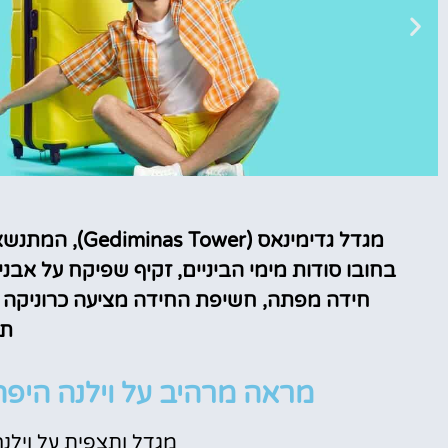
טיסות
בחובו סודות מימי הביניים, זקיף שפיקח על אבני
מציאת
חידה מפתה, חשיפת החידה מציעה כרוניקה ש
טיסה זולה?
תר
לחצו
פה!
מראה מרהיב על וילנה היפה
מגדל ותצפית על וילנה