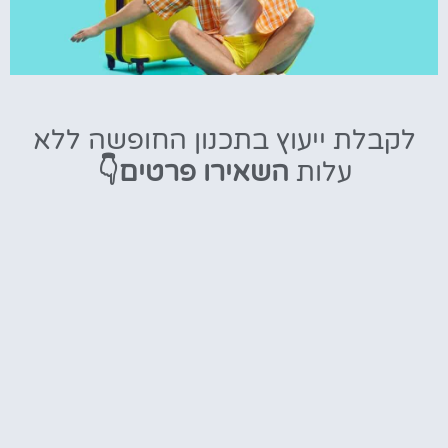
טיסות
לקבלת ייעוץ בתכנון החופשה ללא
מציאת
עלות
השאירו פרטים👇
טיסה זולה?
לחצו
פה!