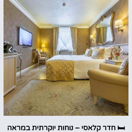
🛏️ חדר קלאסי – נוחות יוקרתית במראה
להזמנת חדר