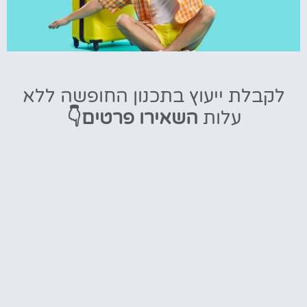
טיסות
לקבלת ייעוץ בתכנון החופשה ללא
מציאת
עלות
השאירו פרטים👇
טיסה זולה?
לחצו
פה!