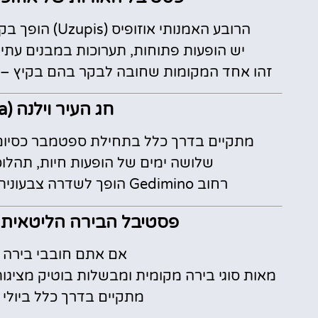
הרובע האמנותי אוזופיס (Uzupis) הופך בקיץ לעולם קסום של יצירה, מוזיקה ואמנות רחוב.
יש הופעות פתוחות, תערוכות במבנים עתיקי
זהו אחד המקומות שחובה לבקר בהם בקיץ – או
חג העיר וילנה (Vilnius City Fiesta)
מתקיים בדרך כלל בתחילת ספטמבר כסיום ר
שלושה ימים של הופעות חיות, תהלוכו
רחוב Gedimino הופך לשדרה צבעונית של אוכל רחוב, בירה קרה ואמנות מקומית.
פסטיבל הבירה הליטאית (ithuanian Beer Festival
אם אתם חובבי בירה 
מאות סוגי בירה מקומית ומבשלות בוטיק מציגות
מתקיים בדרך כלל ביולי במתחם