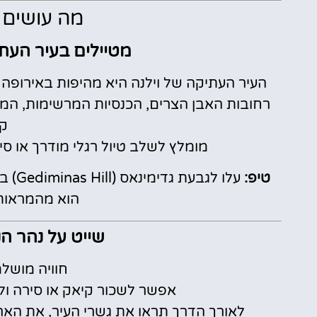
מה עושים 
מטיילים בעיר העתיקה (ld Town
העיר העתיקה של וילנה היא מהיפות באירופה 
רחובות האבן הצרים, הכנסיות המרשימות, המס
קס
מומלץ לשלב טיול רגלי מודרך או סיו
טיפ:
עלו ל
הוא מהמראות 
שייט על נהר הנריס (iver
חוויה מושלמ
אפשר לשכור קיאק או סירה ול
לאורך הדרך תראו את גשרי העיר, את הא