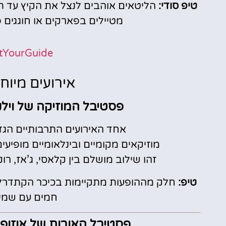
טיפ סודי:
הליטאים אוהבים לנצל את הקיץ עד ת
מטיילים בפארקים או חוגגים 
tYourGuide
אירועים מיוח
פסטיבל המוזיקה של וילנה (ius Music Festival
אחד האירועים התרבותיים הגדו
מוזיקאים מקומיים ובינלאומיים מופיע
זהו שילוב מושלם בין קלאסי, ג’אז, רוק
טיפ:
חמים עם שמיכ
פסטיבל האורות של אוזופיס (is Summer Lights