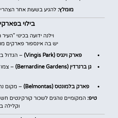
מומלץ:
להגיע בשעות אחר הצהריי
בילוי בפארקים
וילנה ידועה בכינוי "העיר
יש בה אינספור פארקים מ
פארק וינגיס (Vingis Park)
– הגדול בע
גן ברנרדין (Bernardine Gardens)
– צמוד 
פארק בלמונטס (Belmontas)
– מקום נהד
טיפ:
המקומיים נוהגים לשכור קורקינטים חשמ
וקלילה בי