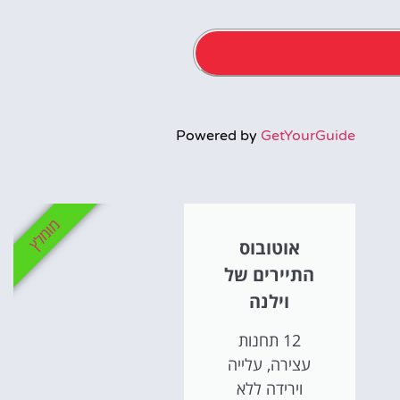
אטרקציו
Powered by
GetYourGuide
וסיורים
הפעילויות השוות בי
מומלץ
אוטובוס
לחצו פה!
התיירים של
וילנה
12 תחנות
עצירה, עלייה
וירידה ללא