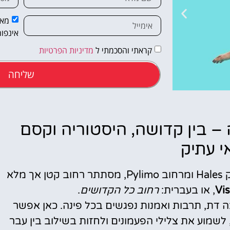
מאש
אינפור
קראתי והסכמתי ל
מדיניות הפרטיות
שליחה
מלונות
Visu Sve בוילנה – בין קדושה, היסטוריה וקסם
י עתיק
מציאת מלון
מומלץ?
בלב העיר העתיקה של וילנה, במרחק קצר משוק Hales ומרחוב Pylimo, מסתתר רחוב קטן אך מלא
לחצו
פה!
Vi
, או בעברית:
רחוב כל הקדושים
.
ה דת, תרבות ואמנות נפגשים בכל פינה. כאן אפשר
לשמוע את צלילי הפעמונים ולחזות בשילוב בין עבר