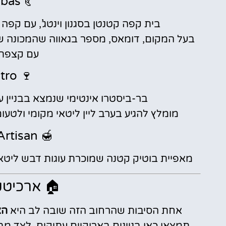
🥐 Kavos Klubas
בית קפה קטנטן בסגנון וינטג’, עם קפה 
עם קצפת 
🍷 Nisha Bistro
בר-ביסטרו אינטימי שנמצא בבניין עת
מומלץ להגיע בערב ליין ליטאי מקומי ולטעום את מנת ה־“Cepelinai
🍯 Sweet Root Artisan
מאפיית בוטיק קטנה שמוכרת עוגות דבש ליטאיו
🏠 ארכיטק
אחת הסיבות שהרחוב הזה שובה לב היא
הא
תמצאו כאן בניינים בארוקיים עתיקים, לצד מב