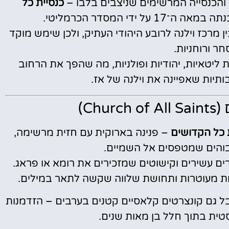
כנסיית כל
אה ה־17 על ידי המסדר הכרמליטי.
מרכז וילנה לרובע היהודי העתיק, ולכן שימש מוקד
חר ורוחניות.
ו כאן משפחות ליטאיות, יהודיות ופולניות, מה שהפך את הרחוב
תיות שאפיינה את וילנה של אז.
Ch)
 כל הקדושים
– פנינה בארוקית עם חזית מרשימה,
גבוהים שמטפסים אל השמיים.
רים עשירים וקישוטים שמזכירים את רומא או פראג.
תות מעוטרות ותחושת שלווה שקשה לתאר במילים.
אבל גם קונצרטים קלאסיים קטנים בערבים – הזדמנות
טית בתוך חלל בן מאות שנים.