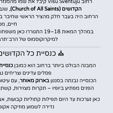
רחוב Visu Sventuju קיבל את שמו מהמנזר והכנסייה המרשימים שניצבים בלבו –
הקדושים (Church of All Saints)
, שנבנתה במ
הרחוב היה בעבר חלק מהציר הראשי שחיבר בין 
חיים, מס
במהלך המאות 18–19 התגורר
למיקרוקוסמוס של הרב־תרבו
⛪ כנסיית כל הקדושים (urch of All Saints
המבנה הבולט ביותר ברחוב הוא כמובן
כנסיית
פסלים עדינים וצריחים 
הכנסייה נבנתה בסגנון
בארוק מאוחר
, עם עיטו
הפנים מפתיע ביופיו – תקרות מצוירות, קש
כאן נערכות עד היום תפילות קתוליות קבועות, 
נדירה לשמוע מוזיקה אקוס