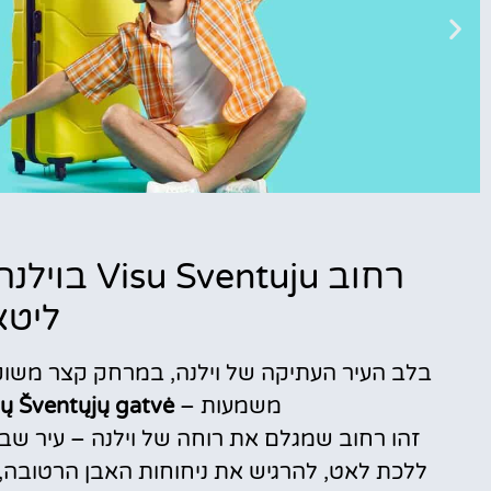
טיסות
רחוב ntuju
מציאת
ליטא
טיסה זולה?
לחצו
פה!
משמעות –
sų Šventųjų gatvė
זהו רחוב שמגלם את רוחה של וילנה – עיר שב
ללכת לאט, להרגיש את ניחוחות האבן הרטובה, 