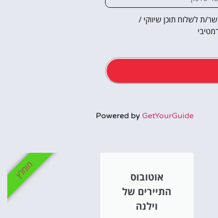
ר/ת לשלוח תוכן שיווקי /
מטיבי
אטרקציו
Powered by
GetYourGuide
וסיורים
הפעילויות השוות בי
מומלץ
אוטובוס
לחצו פה!
התיירים של
וילנה