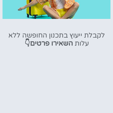
טיסות
לקבלת ייעוץ בתכנון החופשה ללא
מציאת
עלות
השאירו פרטים👇
טיסה זולה?
לחצו
פה!