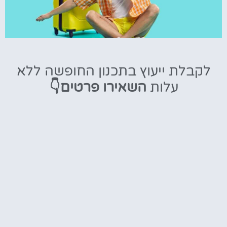
טיסות
לקבלת ייעוץ בתכנון החופשה ללא
מציאת
עלות
השאירו פרטים👇
טיסה זולה?
לחצו
פה!