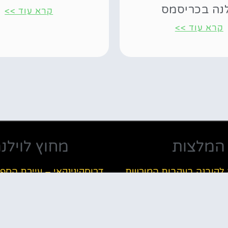
לנה בכריסמס
קרא עוד >>
קרא עוד >>
המלצות
מחוץ לוילנ
ה לקובנה בעקבות המורשת
דרוסקינינקאי – עיירת הספ
היהודית
סיור מוילנה לקובנה בעקב
אות ולעשות בוילנה
היהודית
ת שדה תעופה וילנה למלון
טיולי טרקטורונים בליטא (י