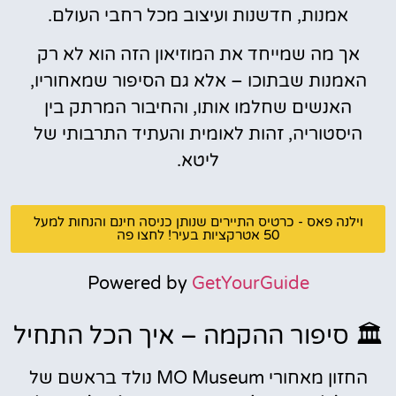
אמנות, חדשנות ועיצוב מכל רחבי העולם.
אך מה שמייחד את המוזיאון הזה הוא לא רק
האמנות שבתוכו – אלא גם הסיפור שמאחוריו,
האנשים שחלמו אותו, והחיבור המרתק בין
היסטוריה, זהות לאומית והעתיד התרבותי של
ליטא.
וילנה פאס - כרטיס התיירים שנותן כניסה חינם והנחות למעל
50 אטרקציות בעיר! לחצו פה
Powered by
GetYourGuide
🏛️ סיפור ההקמה – איך הכל התחיל
החזון מאחורי MO Museum נולד בראשם של