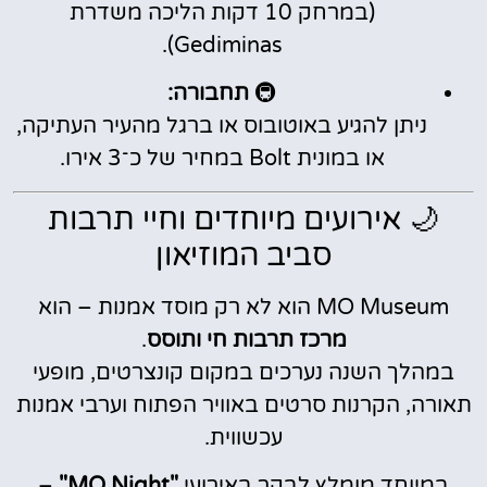
(במרחק 10 דקות הליכה משדרת
Gediminas).
🚇
תחבורה:
ניתן להגיע באוטובוס או ברגל מהעיר העתיקה,
או במונית Bolt במחיר של כ־3 אירו.
🌙 אירועים מיוחדים וחיי תרבות
סביב המוזיאון
MO Museum הוא לא רק מוסד אמנות – הוא
מרכז תרבות חי ותוסס
.
במהלך השנה נערכים במקום קונצרטים, מופעי
תאורה, הקרנות סרטים באוויר הפתוח וערבי אמנות
עכשווית.
במיוחד מומלץ לבקר באירועי
"MO Night"
–