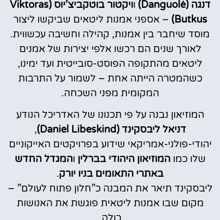
דנגה (Danguolė)
ו
ויקטור בוטקביצ’יוס (Viktoras
Butkus)
– אספני אמנות ליטאים שביקשו ליצור
מוסד שיחבר בין אמנות, קהילה וחשיבה עכשווית.
לאורך שנים הם רכשו אלפי יצירות של אמנים
ליטאים מהתקופה הפוסט-סובייטית ועד ימינו,
כשהמטרה הייתה אחת – לשמור על התרבות
המקומית מפני השכחה.
המוזיאון נבנה על פי תכנונו של האדריכל הנודע
דניאל ליבסקינד (Daniel Libeskind)
,
יהודי-פולני-אמריקאי שידוע בפרויקטים האייקוניים
שלו כמו
המוזיאון היהודי בברלין
ו
המגדל החדש
באתרי התאומים בניו יורק
.
ליבסקינד תיאר את המבנה כ”חלון פתוח לעולם” –
מקום שבו אמנות ליטאית פוגשת את האנושות
כולה.