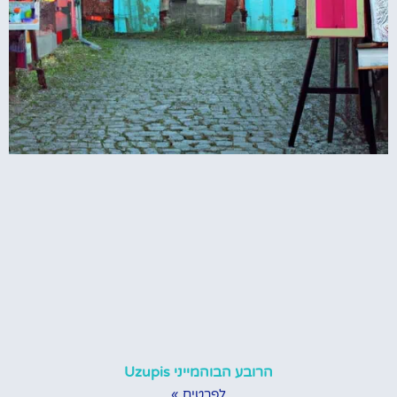
הרובע הבוהמייני Uzupis
לפרטים »