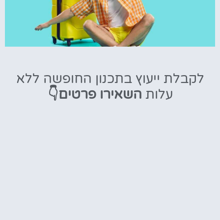
טיסות
לקבלת ייעוץ בתכנון החופשה ללא
מציאת
עלות
השאירו פרטים👇
טיסה זולה?
לחצו
פה!