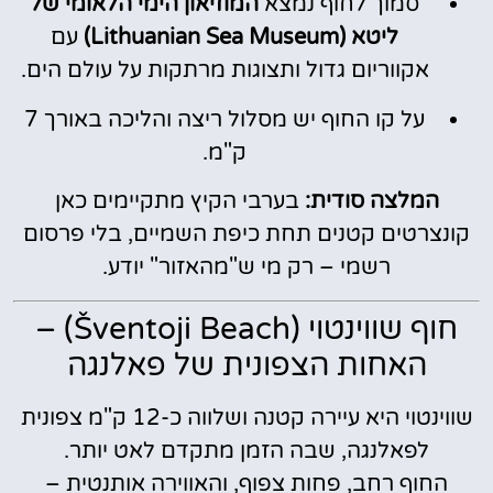
סמוך לחוף נמצא
המוזיאון הימי הלאומי של
ליטא (Lithuanian Sea Museum)
עם
אקווריום גדול ותצוגות מרתקות על עולם הים.
על קו החוף יש מסלול ריצה והליכה באורך 7
ק"מ.
המלצה סודית:
בערבי הקיץ מתקיימים כאן
קונצרטים קטנים תחת כיפת השמיים, בלי פרסום
רשמי – רק מי ש"מהאזור" יודע.
חוף שווינטוי (Šventoji Beach) –
האחות הצפונית של פאלנגה
שווינטוי היא עיירה קטנה ושלווה כ-12 ק"מ צפונית
לפאלנגה, שבה הזמן מתקדם לאט יותר.
החוף רחב, פחות צפוף, והאווירה אותנטית –