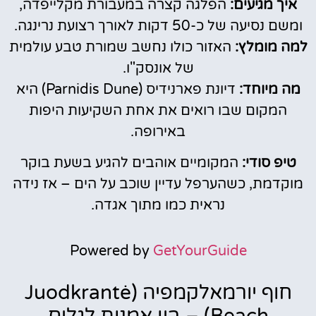
איך מגיעים:
הפלגה קצרה במעבורת מקלייפדה,
ומשם נסיעה של כ-50 דקות לאורך רצועת נרינגה.
למה מומלץ:
האזור כולו נחשב שמורת טבע עולמית
של אונסק"ו.
מה מיוחד:
דיונת פארנידיס (Parnidis Dune) היא
המקום שבו רואים את אחת השקיעות היפות
באירופה.
טיפ סודי:
המקומיים אוהבים להגיע בשעת בוקר
מוקדמת, כשהערפל עדיין שוכב על הים – אז נידה
נראית כמו מתוך אגדה.
Powered by
GetYourGuide
חוף יורמאלקמפיה (Juodkrantė
Beach) – בין אמנות לגלים