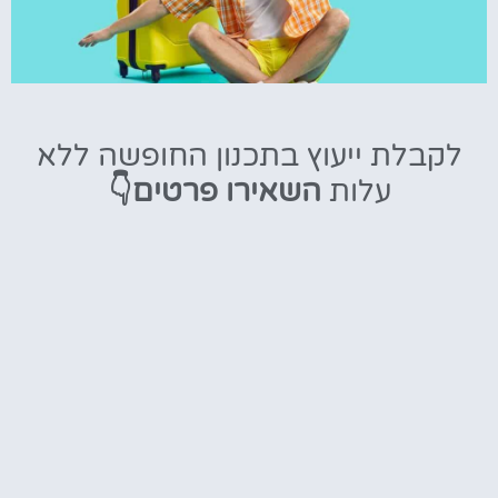
טיסות
לקבלת ייעוץ בתכנון החופשה ללא
מציאת
עלות
השאירו פרטים👇
טיסה זולה?
לחצו
פה!