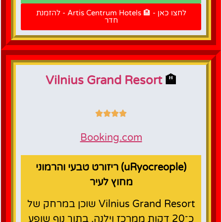
להזמנת
לחצו כאן - 🏨 Artis Centrum Hotels - להזמנת
חדר
חדר
Vilnius Grand Resort
🏨
Booking.com
(uRyocreople) ריזורט טבעי והרמוני
מחוץ לעיר
Vilnius Grand Resort שוכן במרחק של
כ־20 דקות ממרכז וילנה, בתוך נוף שופע