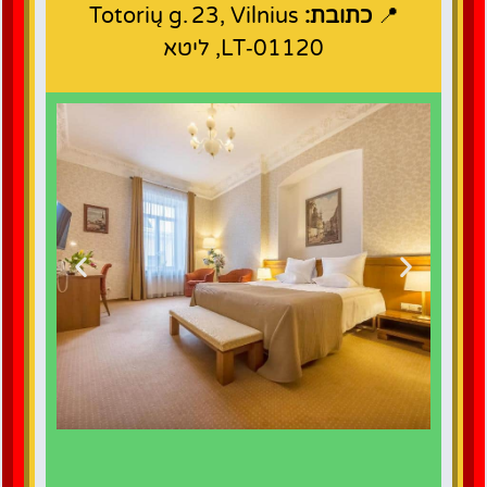
📍
כתובת:
Totorių g. 23, Vilnius
LT‑01120, ליטא
לחצו כאן