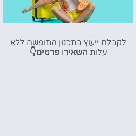
טיסות
לקבלת ייעוץ בתכנון החופשה ללא
מציאת
עלות
השאירו פרטים👇
טיסה זולה?
לחצו
פה!