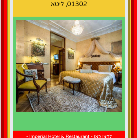
01302, ליטא
לחצו כאן
להזמנת
לחצו כאן - Imperial Hotel & Restaurant -
חדר