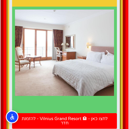
לחצו כאן
להזמנת
לחצו כאן - 🏨 Vilnius Grand Resort - להזמנת
חדר
חדר